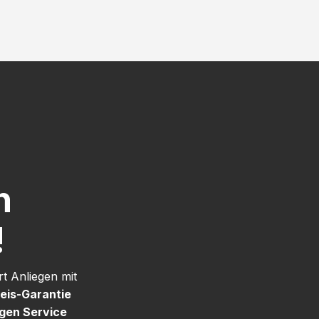
h
!
t Anliegen mit
eis-Garantie
igen Service