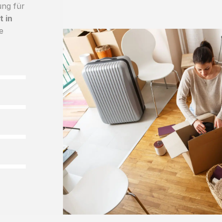
ung für
 in
e