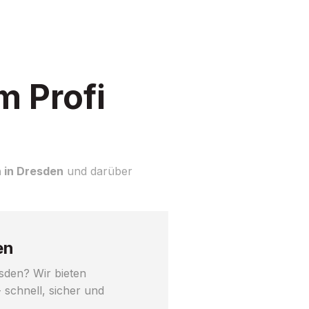
m Profi
n in Dresden
und darüber
en
sden? Wir bieten
 schnell, sicher und