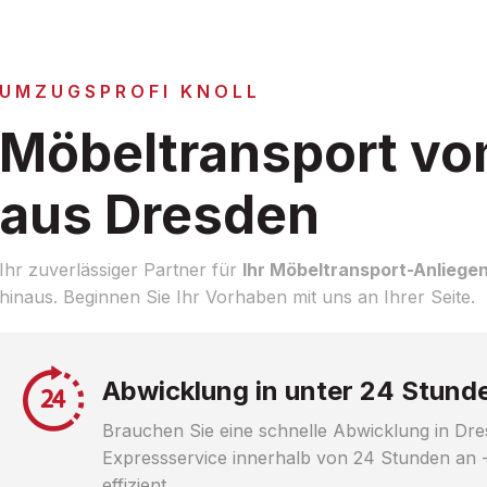
UMZUGSPROFI KNOLL
Möbeltransport vo
aus Dresden
Ihr zuverlässiger Partner für
Ihr Möbeltransport-Anliege
hinaus. Beginnen Sie Ihr Vorhaben mit uns an Ihrer Seite.
Abwicklung in unter 24 Stund
Brauchen Sie eine schnelle Abwicklung in Dre
Expressservice innerhalb von 24 Stunden an -
effizient.