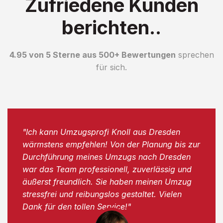
Zufriedene Kunden
berichten..
4.95 von 5 Sterne aus 500+ Bewertungen
sprechen
für sich.
"Ich kann Umzugsprofi Knoll aus Dresden
wärmstens empfehlen! Von der Planung bis zur
Durchführung meines Umzugs nach Dresden
war das Team professionell, zuverlässig und
äußerst freundlich. Sie haben meinen Umzug
stressfrei und reibungslos gestaltet. Vielen
Dank für den tollen Service!"