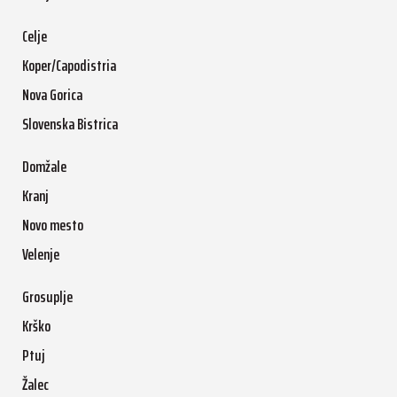
Celje
Koper/Capodistria
Nova Gorica
Slovenska Bistrica
Domžale
Kranj
Novo mesto
Velenje
Grosuplje
Krško
Ptuj
Žalec