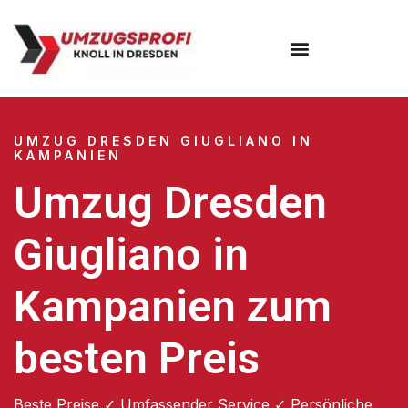
Umzugsunternehmen Dresden
Umzugsservice Dresden
UMZUG DRESDEN GIUGLIANO IN
KAMPANIEN
Umzug Dresden
Giugliano in
Kampanien zum
besten Preis
Beste Preise ✓ Umfassender Service ✓ Persönliche