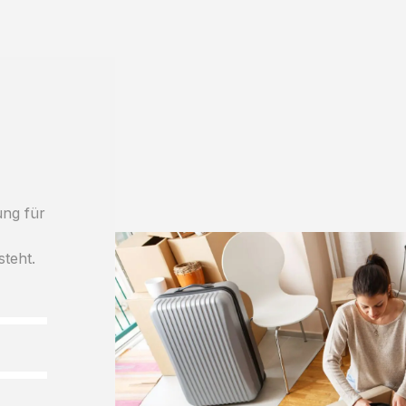
ung für
steht.