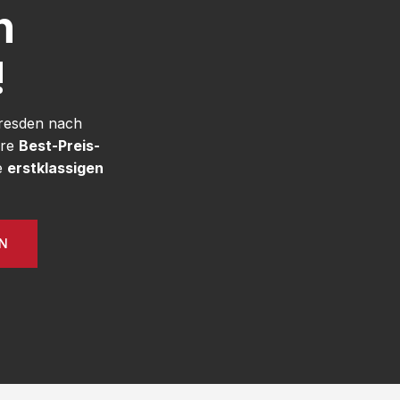
h
!
Dresden nach
ere
Best-Preis-
e
erstklassigen
EN