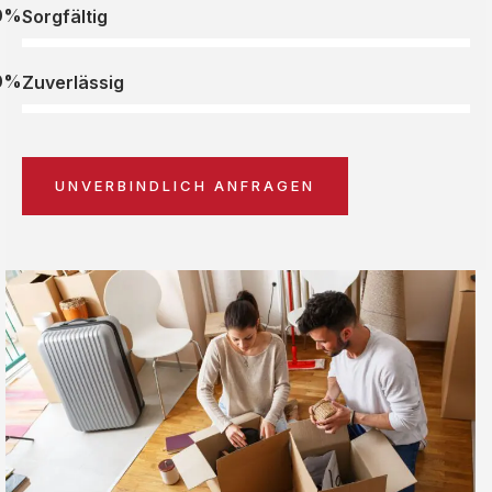
0%
Sorgfältig
0%
Zuverlässig
UNVERBINDLICH ANFRAGEN