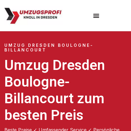
Umzugsunternehmen Dresden
Umzugsservice Dresden
UMZUG DRESDEN BOULOGNE-
BILLANCOURT
Umzug Dresden
Boulogne-
Billancourt zum
besten Preis
Beste Preise ✓ Umfassender Service ✓ Persönliche