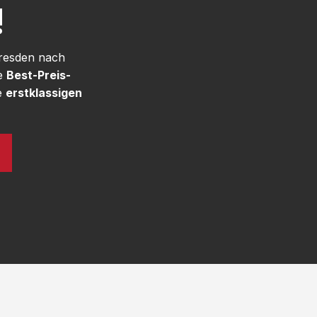
!
Dresden nach
re
Best-Preis-
e
erstklassigen