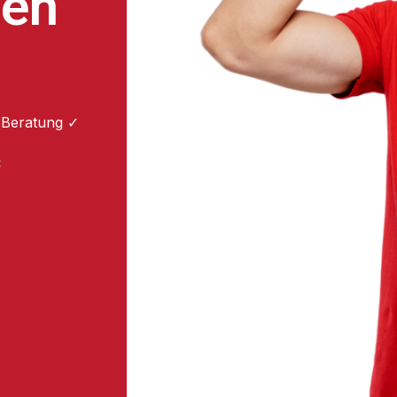
ten
 Beratung ✓
: