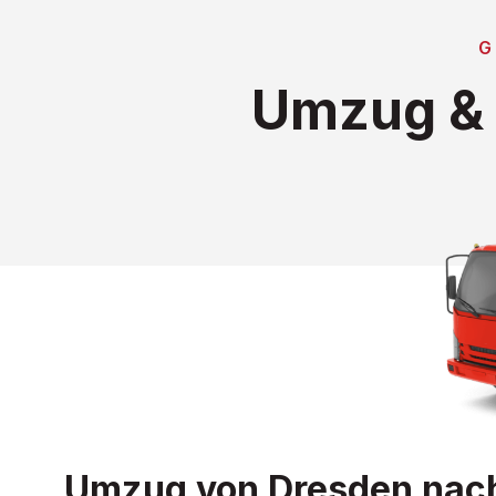
G
Umzug & 
Umzug von Dresden nach S