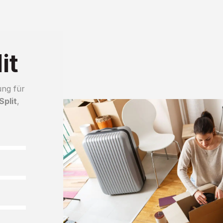
it
ung für
plit
,