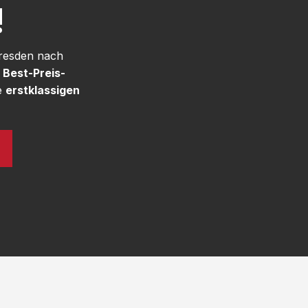
!
Dresden nach
e
Best-Preis-
e
erstklassigen