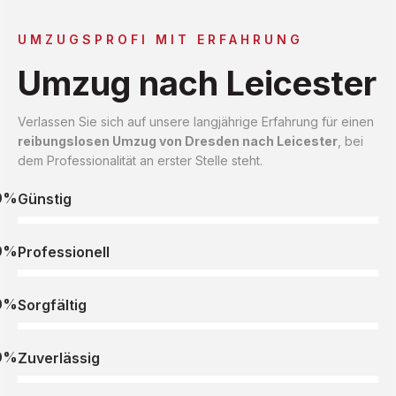
UMZUGSPROFI MIT ERFAHRUNG
Umzug nach Leicester
Verlassen Sie sich auf unsere langjährige Erfahrung für einen
reibungslosen Umzug von Dresden nach Leicester
, bei
dem Professionalität an erster Stelle steht.
0%
Günstig
0%
Professionell
0%
Sorgfältig
0%
Zuverlässig